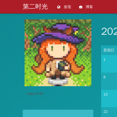
第二时光
发现
博客
20
星期日
1
8
satgo1546
15
22