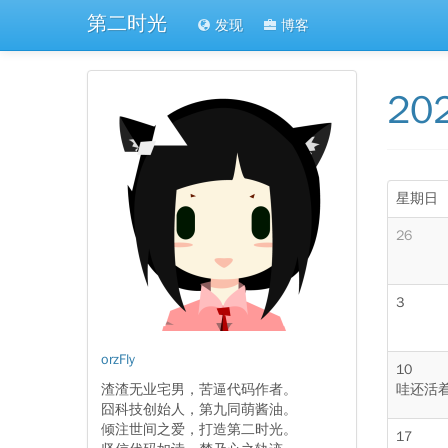
第二时光
发现
博客
20
星期日
26
3
orzFly
10
渣渣无业宅男，苦逼代码作者。
哇还活
囧科技创始人，第九同萌酱油。
倾注世间之爱，打造第二时光。
17