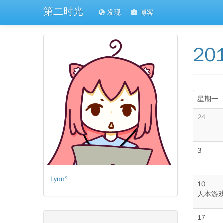
第二时光
发现
博客
20
星期一
24
3
Lynn°
10
人本游
17