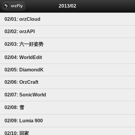
2013/02
orzFly
02/01: orzCloud
02/02: orzAPI
02/03: 六一好姿势
02/04: WorldEdit
02/05: DiamondK
02/06: OrzCraft
02/07: SonicWorld
02/08: 雪
02/09: Lumia 900
02/10: 回家