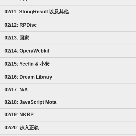
02/11: StringResult 以及其他
02/12: RPDisc
02/13: 回家
02/14: OperaWebkit
02/15: Yeefin & 小安
02/16: Dream Library
02/17: N/A
02/18: JavaScript Mota
02/19: NKRP
02/20: 步入正轨