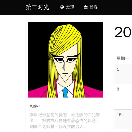
第二时光
发现
博客
2
星期一
1
8
玖爺NT
本世紀最惡劣的變態，最危險的性犯罪
15
者，且對秀吉和扶她有著恐怖的執念，
總而言之就是一個沒救的男人。