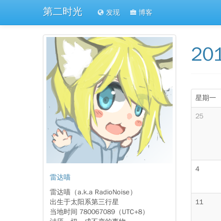
第二时光
发现
博客
20
星期一
25
4
雷达喵
雷达喵（a.k.a RadioNoise）
出生于太阳系第三行星
11
当地时间 780067089（UTC+8）