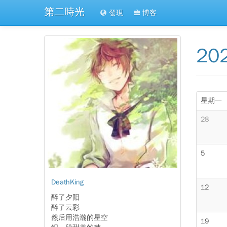
第二時光
發現
博客
20
星期一
28
5
DeathKing
12
醉了夕阳
醉了云彩
然后用浩瀚的星空
19