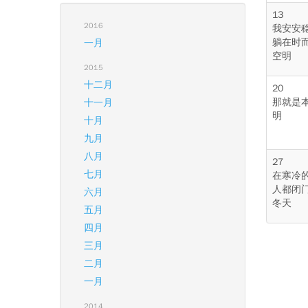
13
2016
我安安
躺在时
一月
空明
2015
十二月
20
那就是
十一月
明
十月
九月
八月
27
七月
在寒冷
人都闭
六月
冬天
五月
四月
三月
二月
一月
2014