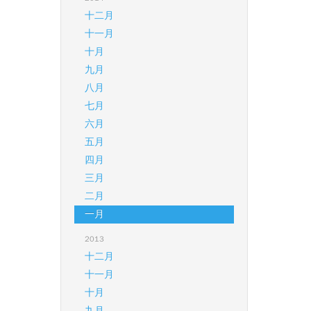
十二月
十一月
十月
九月
八月
七月
六月
五月
四月
三月
二月
一月
2013
十二月
十一月
十月
九月