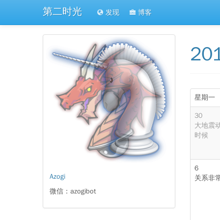
第二时光
发现
博客
20
星期一
30
大地震
时候
6
Azogi
关系非
微信：azogibot