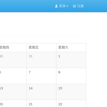
登录
注册
星期四
星期五
星期六
30
31
1
6
7
8
13
14
15
20
21
22