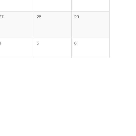
27
28
29
4
5
6