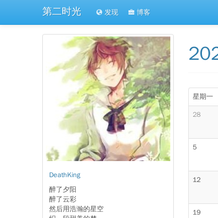
第二时光
发现
博客
20
星期一
28
5
DeathKing
12
醉了夕阳
醉了云彩
然后用浩瀚的星空
19